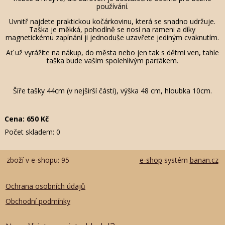
používání.
Uvnitř najdete praktickou kočárkovinu, která se snadno udržuje.
Taška je měkká, pohodlně se nosí na rameni a díky
magnetickému zapínání ji jednoduše uzavřete jediným cvaknutím.
Ať už vyrážíte na nákup, do města nebo jen tak s dětmi ven, tahle
taška bude vaším spolehlivým parťákem.
Šíře tašky 44cm (v nejširší části), výška 48 cm, hloubka 10cm.
Cena:
650
Kč
Počet skladem:
0
zboží v e-shopu: 95
e-shop
systém
banan.cz
Ochrana osobních údajů
Obchodní podmínky