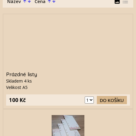
image
format_list_bulleted
Název
Cena
arrow_upward
arrow_downward
arrow_upward
arrow_downward
Prázdné listy
Skladem
4
ks
Velikost A5
100 Kč
DO KOŠÍKU