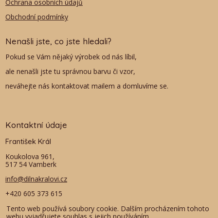
Ochrana osobních údajů
Obchodní podmínky
Nenašli jste, co jste hledali?
Pokud se Vám nějaký výrobek od nás líbil,
ale nenašli jste tu správnou barvu či vzor,
neváhejte nás kontaktovat mailem a domluvíme se.
Kontaktní údaje
František Král
Koukolova 961,
517 54 Vamberk
info@dilnakralovi.cz
+420 605 373 615
+420 603 102 942
Tento web používá soubory cookie. Dalším procházením tohoto
webu vyjadřujete souhlas s jejich používáním..