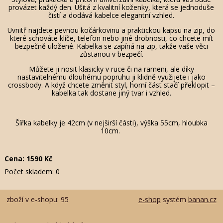
provázet každý den. Ušitá z kvalitní koženky, která se jednoduše
čistí a dodává kabelce elegantní vzhled.
Uvnitř najdete pevnou kočárkovinu a praktickou kapsu na zip, do
které schováte klíče, telefon nebo jiné drobnosti, co chcete mít
bezpečně uložené. Kabelka se zapíná na zip, takže vaše věci
zůstanou v bezpečí.
Můžete ji nosit klasicky v ruce či na rameni, ale díky
nastavitelnému dlouhému popruhu ji klidně využijete i jako
crossbody. A když chcete změnit styl, horní část stačí překlopit –
kabelka tak dostane jiný tvar i vzhled.
Šířka kabelky je 42cm (v nejširší části), výška 55cm, hloubka
10cm.
Cena:
1590
Kč
Počet skladem:
0
zboží v e-shopu: 95
e-shop
systém
banan.cz