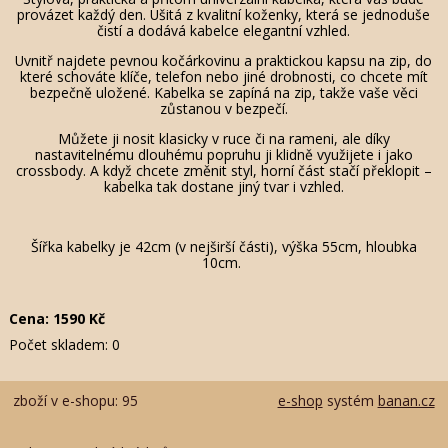
provázet každý den. Ušitá z kvalitní koženky, která se jednoduše
čistí a dodává kabelce elegantní vzhled.
Uvnitř najdete pevnou kočárkovinu a praktickou kapsu na zip, do
které schováte klíče, telefon nebo jiné drobnosti, co chcete mít
bezpečně uložené. Kabelka se zapíná na zip, takže vaše věci
zůstanou v bezpečí.
Můžete ji nosit klasicky v ruce či na rameni, ale díky
nastavitelnému dlouhému popruhu ji klidně využijete i jako
crossbody. A když chcete změnit styl, horní část stačí překlopit –
kabelka tak dostane jiný tvar i vzhled.
Šířka kabelky je 42cm (v nejširší části), výška 55cm, hloubka
10cm.
Cena:
1590
Kč
Počet skladem:
0
zboží v e-shopu: 95
e-shop
systém
banan.cz