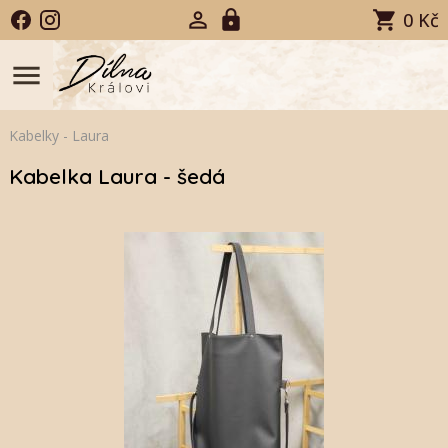
0 Kč
menu
Kabelky
-
Laura
Kabelka Laura - šedá