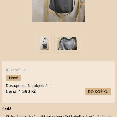
ID zboží: 92
Nové
Dostupnost: Na objednání
Cena: 1 590 Kč
DO KOŠÍKU
Šedá
Stylová, praktická a přitom univerzální kabelka, která vás bude