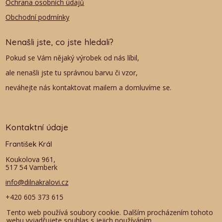
Ochrana osobních údajů
Obchodní podmínky
Nenašli jste, co jste hledali?
Pokud se Vám nějaký výrobek od nás líbil,
ale nenašli jste tu správnou barvu či vzor,
neváhejte nás kontaktovat mailem a domluvíme se.
Kontaktní údaje
František Král
Koukolova 961,
517 54 Vamberk
info@dilnakralovi.cz
+420 605 373 615
+420 603 102 942
Tento web používá soubory cookie. Dalším procházením tohoto
webu vyjadřujete souhlas s jejich používáním..