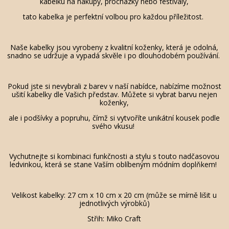
kabelku na nákupy, procházky nebo festivaly,
tato kabelka je perfektní volbou pro každou příležitost.
Naše kabelky jsou vyrobeny z kvalitní koženky, která je odolná,
snadno se udržuje a vypadá skvěle i po dlouhodobém používání.
Pokud jste si nevybrali z barev v naší nabídce, nabízíme možnost
ušití kabelky dle Vašich představ. Můžete si vybrat barvu nejen
koženky,
ale i podšívky a popruhu, čímž si vytvoříte unikátní kousek podle
svého vkusu!
Vychutnejte si kombinaci funkčnosti a stylu s touto nadčasovou
ledvinkou, která se stane Vaším oblíbeným módním doplňkem!
Velikost kabelky: 27 cm x 10 cm x 20 cm (může se mírně lišit u
jednotlivých výrobků)
Střih: Miko Craft