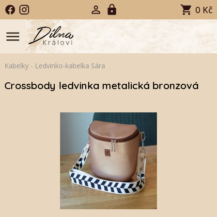
0 Kč
menu
Kabelky
-
Ledvinko-kabelka Sára
Crossbody ledvinka metalická bronzová