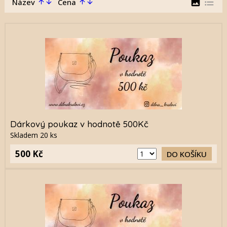
image
format_list_bulleted
Název
Cena
arrow_upward
arrow_downward
arrow_upward
arrow_downward
Dárkový poukaz v hodnotě 500Kč
Skladem
20
ks
500 Kč
DO KOŠÍKU